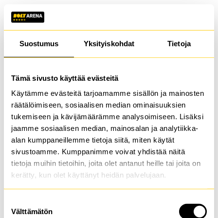
Suostumus
Yksityiskohdat
Tietoja
Tämä sivusto käyttää evästeitä
Käytämme evästeitä tarjoamamme sisällön ja mainosten
räätälöimiseen, sosiaalisen median ominaisuuksien
tukemiseen ja kävijämäärämme analysoimiseen. Lisäksi
jaamme sosiaalisen median, mainosalan ja analytiikka-
alan kumppaneillemme tietoja siitä, miten käytät
sivustoamme. Kumppanimme voivat yhdistää näitä
tietoja muihin tietoihin, joita olet antanut heille tai joita on
kerätty, kun olet käyttänyt heidän palvelujaan.
Suostumuksen
Application error: a client-side exception has occurred (see the
Välttämätön
valinta