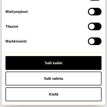
browser console for more information)
.
Mieltymykset
Tilastot
Markkinointi
Salli kaikki
Salli valinta
Kiellä