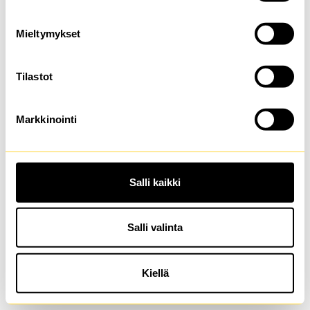
browser console for more information)
.
Mieltymykset
Tilastot
Markkinointi
Salli kaikki
Salli valinta
Kiellä