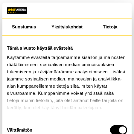
Suostumus
Yksityiskohdat
Tietoja
Tämä sivusto käyttää evästeitä
Käytämme evästeitä tarjoamamme sisällön ja mainosten
räätälöimiseen, sosiaalisen median ominaisuuksien
tukemiseen ja kävijämäärämme analysoimiseen. Lisäksi
jaamme sosiaalisen median, mainosalan ja analytiikka-
alan kumppaneillemme tietoja siitä, miten käytät
sivustoamme. Kumppanimme voivat yhdistää näitä
tietoja muihin tietoihin, joita olet antanut heille tai joita on
kerätty, kun olet käyttänyt heidän palvelujaan.
Suostumuksen
Application error: a client-side exception has occurred (see the
Välttämätön
valinta